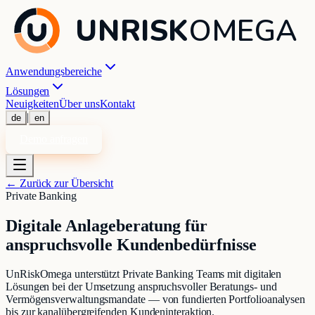
UNRISK
OMEGA
Anwendungsbereiche
Lösungen
Neuigkeiten
Über uns
Kontakt
|
de
en
Demo anfragen
←
Zurück zur Übersicht
Private Banking
Digitale Anlageberatung für
anspruchsvolle Kundenbedürfnisse
UnRiskOmega unterstützt Private Banking Teams mit digitalen
Lösungen bei der Umsetzung anspruchsvoller Beratungs- und
Vermögensverwaltungsmandate — von fundierten Portfolioanalysen
bis zur kanalübergreifenden Kundeninteraktion.