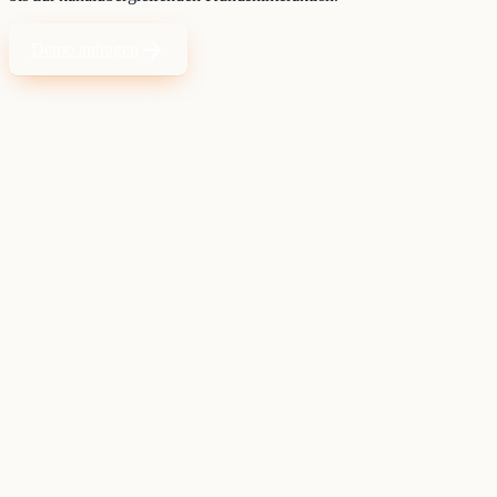
Demo anfragen
Individuelle Portfolios, regulatorische Anforderungen und hohe
Erwartungen an Beratung und Service erhöhen die Komplexität im
Beratungsprozess.
Kunden erwarten dieselbe Qualität im persönlichen Gespräch wie im
digitalen Kanal.