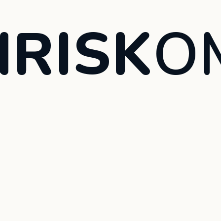
RISK
O