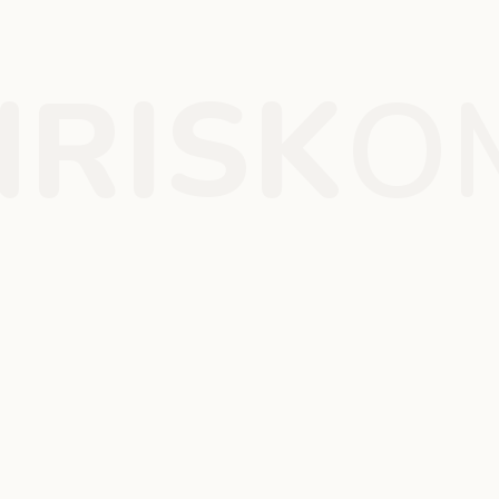
RISK
O