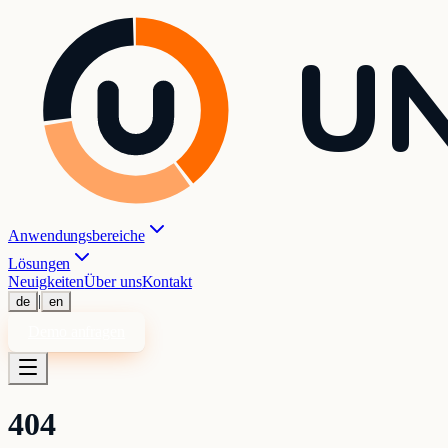
UN
Anwendungsbereiche
Lösungen
Neuigkeiten
Über uns
Kontakt
|
de
en
Demo anfragen
404