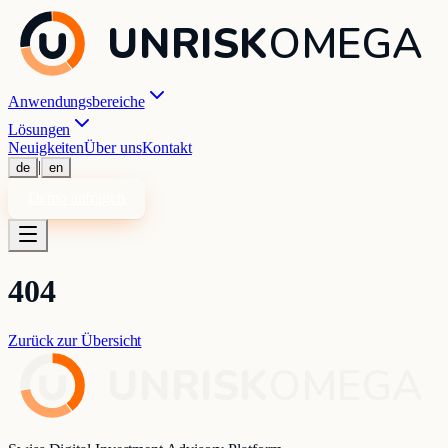
UNRISK
OMEGA
Anwendungsbereiche
Lösungen
Neuigkeiten
Über uns
Kontakt
|
de
en
Demo anfragen
404
Zurück zur Übersicht
UNRISK
OMEGA