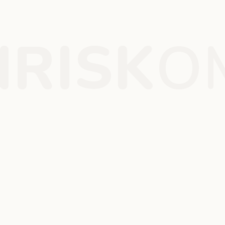
RISK
O