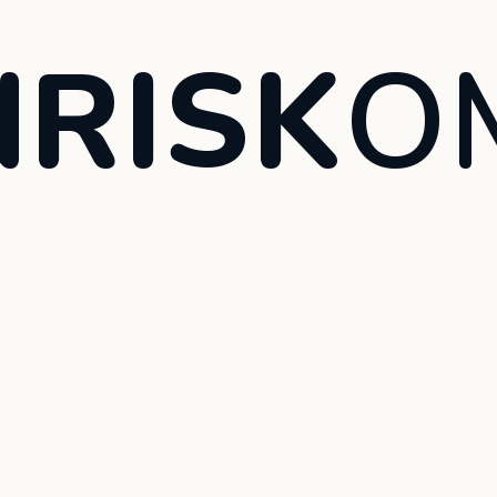
RISK
O