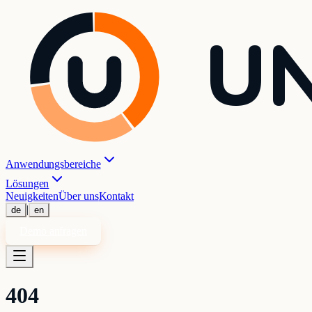
UN
Anwendungsbereiche
Lösungen
Neuigkeiten
Über uns
Kontakt
|
de
en
Demo anfragen
404